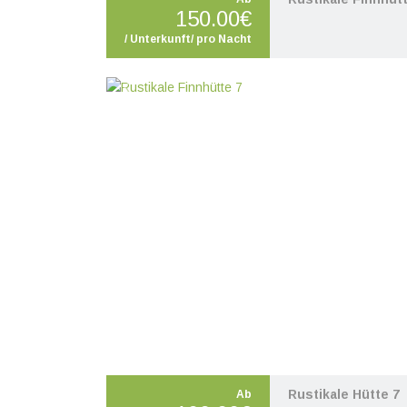
150.00€
/ Unterkunft/ pro Nacht
Zurück
W
Rustikale Hütte 7
Ab