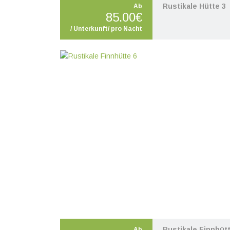
Rustikale Hütte 3
Ab
85.00€
/ Unterkunft/ pro Nacht
Zurück
W
Rustikale Finnhüt
Ab